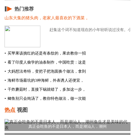
热门推荐
山东大集的猪头肉，老家人最喜欢的下酒菜，
赶集这个词不知道现在的小年轻听说过没有。小时候
▪
买苹果该挑红的还是有条纹的，果农教你一招
▪
看了印度人偷学的油条制作，中国吃货：这是
▪
大妈想法奇特，变把子把泡面换个做法，拿到
▪
海鲜市场最坑的3种海鲜，外表诱人还便宜，
▪
干炸蘑菇时，直接下锅就错了，多加这一步，
▪
鲫鱼别只会炖汤了，教你特色做法，做一次能
热点
视图
真正会吃鱼的不是日本人，而是潮汕人，潮州