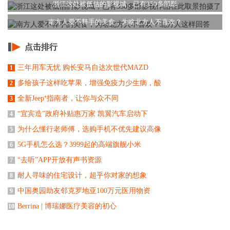
浙江这处被低估的影视城，已有350多部影
南方人爱不释手的美食，为啥北方人不喜欢？
点击排行
三年用车无忧 购长安马自达次世代MAZD
1
多给孩子这样吃苹果，增强免疫力少生病，酸
2
全新Jeep⁺指南者，让你与众不同
3
“宜宾造”政府补贴惠万家 凯翼汽车启动下
4
为什么懂行老师傅，选购手机不优先建议高像
5
5G手机怎么选？3999起的高端旗舰小米
6
“去听”APP开放有声书资源
7
耐人寻味的住宅设计，超乎你对家的想象
8
中国奥园助友邻克罗地亚100万元医用物资
9
Berrina | 博瑞娜医疗美容的初心
10