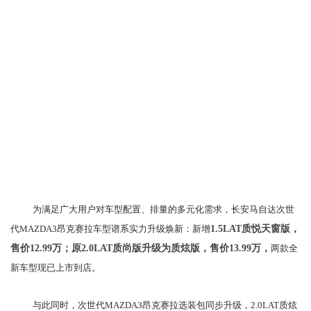
为满足广大用户对车型配置、排量的多元化需求，长安马自达次世
代MAZDA3昂克赛拉车型谱系实力升级焕新：新增
1.5L
AT
质悦天窗版
，
售价
12.99万
；原
2.0L
AT质尚版升级为
质炫版
，售价
13.99万
，
两款全
新车型现已上市到店。
与此同时，次世代MAZDA3昂克赛拉选装包同步升级，2.0LAT质炫