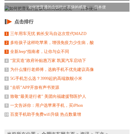
如何把普通的盒饭吃出高级的感觉——日本便
点击排行
三年用车无忧 购长安马自达次世代MAZD
1
多给孩子这样吃苹果，增强免疫力少生病，酸
2
全新Jeep⁺指南者，让你与众不同
3
“宜宾造”政府补贴惠万家 凯翼汽车启动下
4
为什么懂行老师傅，选购手机不优先建议高像
5
5G手机怎么选？3999起的高端旗舰小米
6
“去听”APP开放有声书资源
7
致敬“最美逆行者” 美团向福建援鄂医护人
8
一文告诉你：用户选苹果手机，买iPhon
9
百度手机助手免费wifi升级 热点数量增
10