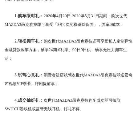
1.
购车限时礼：
2020年4月20日-2020年5月31日期间，购次世代
MAZDA3昂克赛拉即可享受「3年6次免费基础保养」，养车0成本；
2.
轻松拥车礼：
购次世代MAZDA3昂克赛拉还可享受私人定制弹性
金融贷款购车方案，畅享24期·0利率、90日0日供，畅享无压力拥车生
活；
3.
试驾心意礼：
消费者进店试驾次世代MAZDA3昂克赛拉即送爱奇
艺视频VIP季卡，好剧提前享；
4.
成交抽好礼：
次世代MAZDA3昂克赛拉购车成功即可抽取
SWITCH游戏机或蓝牙无线耳机，好礼不停。