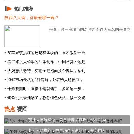
热门推荐
陕西八大碗，你最爱哪一碗？
美食，是一座城市的名片西安作为有名的美食之都更
▪
买苹果该挑红的还是有条纹的，果农教你一招
▪
看了印度人偷学的油条制作，中国吃货：这是
▪
大妈想法奇特，变把子把泡面换个做法，拿到
▪
海鲜市场最坑的3种海鲜，外表诱人还便宜，
▪
干炸蘑菇时，直接下锅就错了，多加这一步，
▪
鲫鱼别只会炖汤了，教你特色做法，做一次能
热点
视图
茄汁大虾这样做，简单营养又好吃，现在就为
冬哥为你推荐：中国油条火遍纽约，被美国人