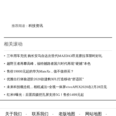
推荐阅读：
科技资讯
相关滚动
▪
三年用车无忧 购长安马自达次世代MAZDA3昂克赛拉享限时好礼
▪
越野王者再攀高峰，福特撼路者国六时代再现“硬撼”本色
▪
售价19000元起的华为MateXs，值不值得买？
▪
优雅出行体验进阶2020款捷豹XFL打造移动“舒适区”
▪
未来科技概念机，相机减法+全视一体屏vivoAPEX2020在2月28日见
▪
红米9曝光：后置四摄挖孔屏支持5G！售价1499元起
关于我们
联系我们
老版地图
网站地图
-
-
-
-