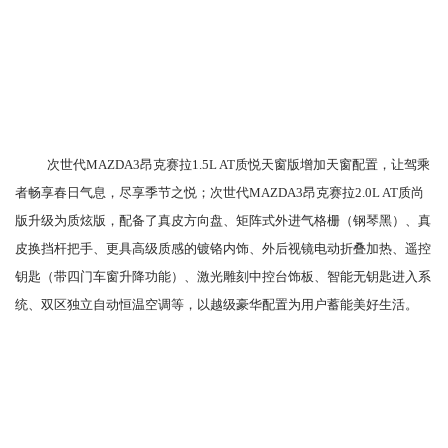
次世代MAZDA3昂克赛拉1.5L AT质悦天窗版增加天窗配置，让驾乘
者畅享春日气息，尽享季节之悦；次世代MAZDA3昂克赛拉2.0L AT质尚
版升级为质炫版，配备了真皮方向盘、矩阵式外进气格栅（钢琴黑）、真
皮换挡杆把手、更具高级质感的镀铬内饰、外后视镜电动折叠加热、遥控
钥匙（带四门车窗升降功能）、激光雕刻中控台饰板、智能无钥匙进入系
统、双区独立自动恒温空调等，以越级豪华配置为用户蓄能美好生活。