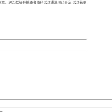
章。2020款福特撼路者预约试驾通道现已开启,试驾获更