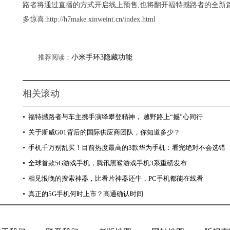
路者将通过直播的方式开启线上预售,也将翻开福特撼路者的全新篇
多惊喜:http://h7make.xinweint.cn/index.html
推荐阅读：
小米手环3隐藏功能
相关滚动
▪
福特撼路者与车主携手演绎攀登精神， 越野路上“撼”心同行
▪
关于斯威G01背后的国际供应商团队，你知道多少？
▪
手机千万别乱买！目前热度最高的3款华为手机：看完绝对不会选错
▪
全球首款5G游戏手机，腾讯黑鲨游戏手机3系重磅发布
▪
相见恨晚的搜索神器，比看片神器还牛，PC手机都能在线看
▪
真正的5G手机何时上市？高通确认时间