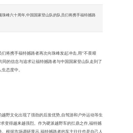
顶珠峰六十周年,中国国家登山队的队员们将携手福特撼路
员们将携手福特撼路者再次向珠峰发起冲击,用“不畏艰
共同的信念与追求让福特撼路者与中国国家登山队走到了
人生态度中。
的越野文化出现了强劲的后发优势,自驾游和户外运动等生
需求变得越来越强烈。作为硬派越野车的扛鼎之作,福特撼
待。根据市场调研显示,福特撼路者的车主往往也是自己人