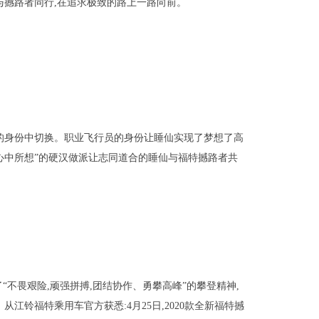
与撼路者同行,在追求极致的路上一路向前。
人”的身份中切换。职业飞行员的身份让睡仙实现了梦想了高
卫心中所想”的硬汉做派让志同道合的睡仙与福特撼路者共
“不畏艰险,顽强拼搏,团结协作、勇攀高峰”的攀登精神,
江铃福特乘用车官方获悉:4月25日,2020款全新福特撼