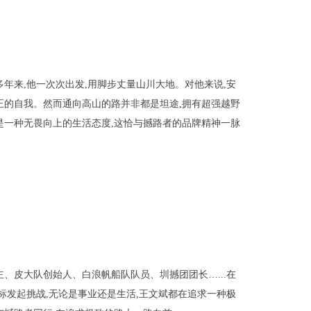
多年来,他一次次出发,用脚步丈量山川大地。对他来说,安
正的自我。然而通向高山的路并非都是坦途,拥有超强越野
是一种无畏向上的生活态度,这恰与撼路者的品牌精神一脉
主、皮大队创始人、白浪帆船队队员、圳撼团团长…...在
标发起挑战,无论是事业还是生活,王文斌都在追求一种极