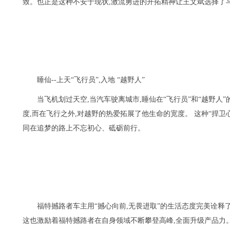
致。也正是这种不安于现状,激流勇进的开拓精神让王文斌选择了
睡仙--上天“飞行员”,入地 “越野人”
当飞机划过天空,当汽车驶离城市,睡仙在“飞行员”和“越野
度,而在飞行之外,对越野的热爱拓展了他生命的宽度。 这种“捍
同在追梦的路上不忘初心、砥砺前行。
福特撼路者车主用“撼心向前,无畏进取”的生活态度完美诠释了
这也激励着福特撼路者在自身领域不断攀登高峰,全面升级产品力。从