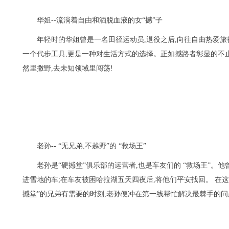
华姐--流淌着自由和洒脱血液的女“撼”子
年轻时的华姐曾是一名田径运动员,退役之后,向往自由热爱
一个代步工具,更是一种对生活方式的选择。正如撼路者彰显的不
然里撒野,去未知领域里闯荡!
老孙-- “无兄弟,不越野”的 “救场王”
老孙是“硬撼堂”俱乐部的运营者,也是车友们的 “救场王”。
进雪地的车;在车友被困哈拉湖五天四夜后,将他们平安找回。 在
撼堂”的兄弟有需要的时刻,老孙便冲在第一线帮忙解决最棘手的问