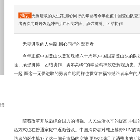
摘要
无畏进取的人生路,撼心同行的攀登者今年正值中国登山队登
者再次向珠峰发起冲击,用“不畏艰险、顽强拼搏、团结协作
无畏进取的人生路,撼心同行的攀登者
今年正值中国登山队登顶珠峰六十周年,中国国家登山队的队
险、顽强拼搏、团结协作、勇攀高峰”的攀登精神致敬辉煌历史。
一起,而这一无畏进取的勇者血脉同样也贯穿在福特撼路者车主的
爱的味道，尤其是在欧美的国家，可能几步之遥...
随着改革开放后综合国力的增强、人民生活水平的提高,中国
活方式也在普通家庭中逐渐普及。中国消费者对纯正越野SUV的
路者的诞生填补了这一细分市场的空缺,更好地满足了消费者的期