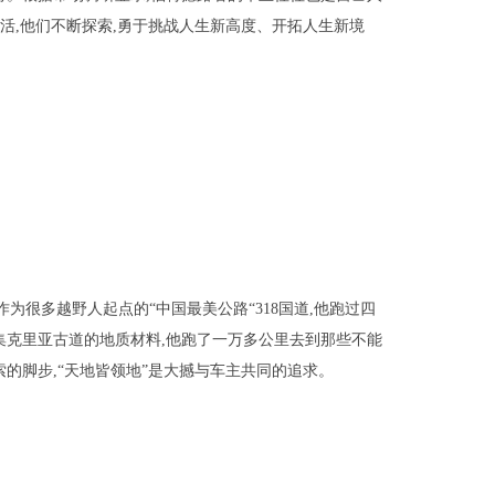
生活,他们不断探索,勇于挑战人生新高度、开拓人生新境
为很多越野人起点的“中国最美公路“318国道,他跑过四
集克里亚古道的地质材料,他跑了一万多公里去到那些不能
的脚步,“天地皆领地”是大撼与车主共同的追求。