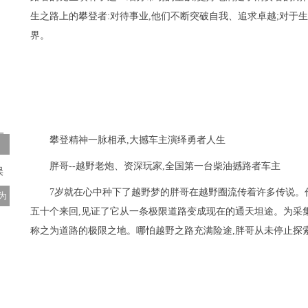
生之路上的攀登者:对待事业,他们不断突破自我、追求卓越;对于
界。
攀登精神一脉相承,大撼车主演绎勇者人生
胖哥--越野老炮、资深玩家,全国第一台柴油撼路者车主
7岁就在心中种下了越野梦的胖哥在越野圈流传着许多传说。作
为
五十个来回,见证了它从一条极限道路变成现在的通天坦途。为采
称之为道路的极限之地。哪怕越野之路充满险途,胖哥从未停止探索