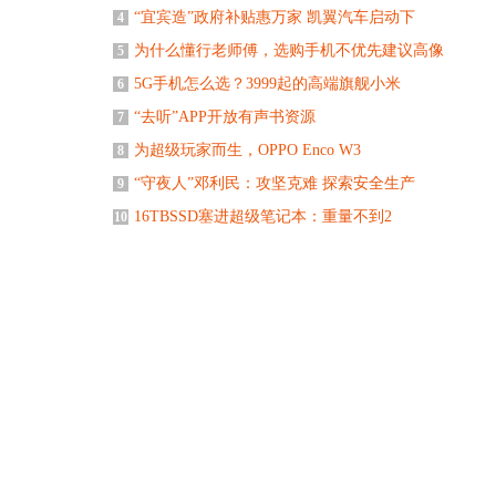
“宜宾造”政府补贴惠万家 凯翼汽车启动下
4
为什么懂行老师傅，选购手机不优先建议高像
5
5G手机怎么选？3999起的高端旗舰小米
6
“去听”APP开放有声书资源
7
为超级玩家而生，OPPO Enco W3
8
“守夜人”邓利民：攻坚克难 探索安全生产
9
16TBSSD塞进超级笔记本：重量不到2
10