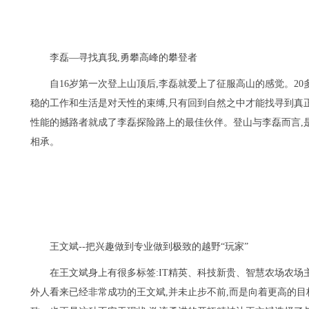
李磊—寻找真我,勇攀高峰的攀登者
自16岁第一次登上山顶后,李磊就爱上了征服高山的感觉。20
稳的工作和生活是对天性的束缚,只有回到自然之中才能找寻到真
性能的撼路者就成了李磊探险路上的最佳伙伴。登山与李磊而言,
相承。
王文斌--把兴趣做到专业做到极致的越野“玩家”
在王文斌身上有很多标签:IT精英、科技新贵、智慧农场农场
外人看来已经非常成功的王文斌,并未止步不前,而是向着更高的目