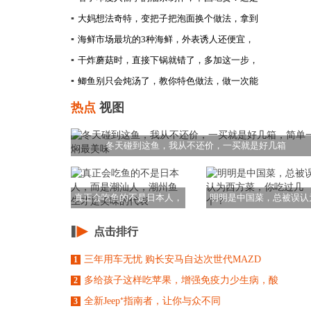
▪
大妈想法奇特，变把子把泡面换个做法，拿到
▪
海鲜市场最坑的3种海鲜，外表诱人还便宜，
▪
干炸蘑菇时，直接下锅就错了，多加这一步，
▪
鲫鱼别只会炖汤了，教你特色做法，做一次能
热点
视图
冬天碰到这鱼，我从不还价，一买就是好几箱
真正会吃鱼的不是日本人，
明明是中国菜，总被误认
而是潮汕人，潮州
西方菜，你吃过几
点击排行
三年用车无忧 购长安马自达次世代MAZD
1
多给孩子这样吃苹果，增强免疫力少生病，酸
2
全新Jeep⁺指南者，让你与众不同
3