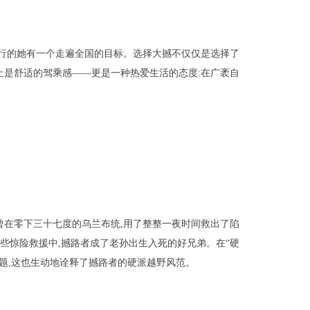
旅行的她有一个走遍全国的目标。选择大撼不仅仅是选择了
止是舒适的驾乘感——更是一种热爱生活的态度:在广袤自
他曾在零下三十七度的乌兰布统,用了整整一夜时间救出了陷
这些惊险救援中,撼路者成了老孙出生入死的好兄弟。在“硬
题,这也生动地诠释了撼路者的硬派越野风范。