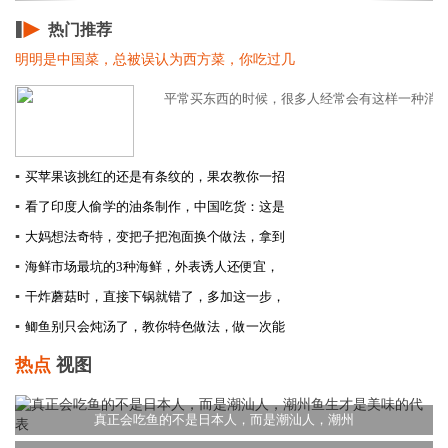
热门推荐
明明是中国菜，总被误认为西方菜，你吃过几
平常买东西的时候，很多人经常会有这样一种消费观
▪
买苹果该挑红的还是有条纹的，果农教你一招
▪
看了印度人偷学的油条制作，中国吃货：这是
▪
大妈想法奇特，变把子把泡面换个做法，拿到
▪
海鲜市场最坑的3种海鲜，外表诱人还便宜，
▪
干炸蘑菇时，直接下锅就错了，多加这一步，
▪
鲫鱼别只会炖汤了，教你特色做法，做一次能
热点
视图
真正会吃鱼的不是日本人，而是潮汕人，潮州