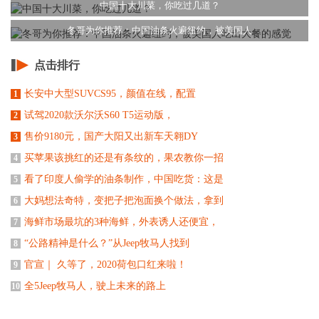
中国十大川菜，你吃过几道？
冬哥为你推荐：中国油条火遍纽约，被美国人
点击排行
长安中大型SUVCS95，颜值在线，配置
1
试驾2020款沃尔沃S60 T5运动版，
2
售价9180元，国产大阳又出新车天翱DY
3
买苹果该挑红的还是有条纹的，果农教你一招
4
看了印度人偷学的油条制作，中国吃货：这是
5
大妈想法奇特，变把子把泡面换个做法，拿到
6
海鲜市场最坑的3种海鲜，外表诱人还便宜，
7
“公路精神是什么？”从Jeep牧马人找到
8
官宣｜ 久等了，2020荷包口红来啦！
9
全5Jeep牧马人，驶上未来的路上
10