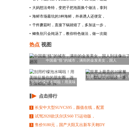
▪
大妈想法奇特，变把子把泡面换个做法，拿到
▪
海鲜市场最坑的3种海鲜，外表诱人还便宜，
▪
干炸蘑菇时，直接下锅就错了，多加这一步，
▪
鲫鱼别只会炖汤了，教你特色做法，做一次能
热点
视图
中国最“怪”的城市，满街的金发美女，国人
世界上最贵的10家餐厅，
别用柠檬泡水喝啦！用美味
糖带你细数一番
征服你的朋友圈，
点击排行
长安中大型SUVCS95，颜值在线，配置
1
试驾2020款沃尔沃S60 T5运动版，
2
售价9180元，国产大阳又出新车天翱DY
3