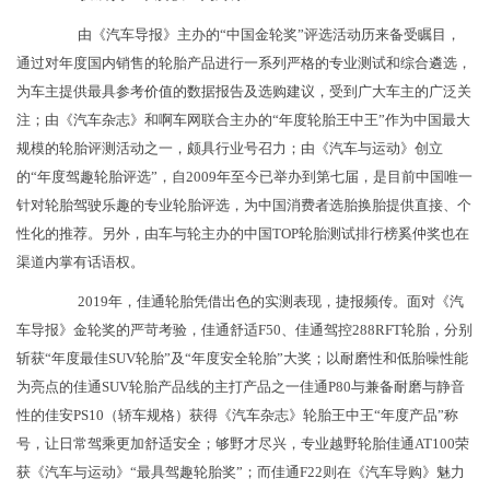
由《汽车导报》主办的“中国金轮奖”评选活动历来备受瞩目，
通过对年度国内销售的轮胎产品进行一系列严格的专业测试和综合遴选，
为车主提供最具参考价值的数据报告及选购建议，受到广大车主的广泛关
注；由《汽车杂志》和啊车网联合主办的“年度轮胎王中王”作为中国最大
规模的轮胎评测活动之一，颇具行业号召力；由《汽车与运动》创立
的“年度驾趣轮胎评选”，自2009年至今已举办到第七届，是目前中国唯一
针对轮胎驾驶乐趣的专业轮胎评选，为中国消费者选胎换胎提供直接、个
性化的推荐。另外，由车与轮主办的中国TOP轮胎测试排行榜奚仲奖也在
渠道内掌有话语权。
2019年，佳通轮胎凭借出色的实测表现，捷报频传。面对《汽
车导报》金轮奖的严苛考验，佳通舒适F50、佳通驾控288RFT轮胎，分别
斩获“年度最佳SUV轮胎”及“年度安全轮胎”大奖；以耐磨性和低胎噪性能
为亮点的佳通SUV轮胎产品线的主打产品之一佳通P80与兼备耐磨与静音
性的佳安PS10（轿车规格）获得《汽车杂志》轮胎王中王“年度产品”称
号，让日常驾乘更加舒适安全；够野才尽兴，专业越野轮胎佳通AT100荣
获《汽车与运动》“最具驾趣轮胎奖”；而佳通F22则在《汽车导购》魅力