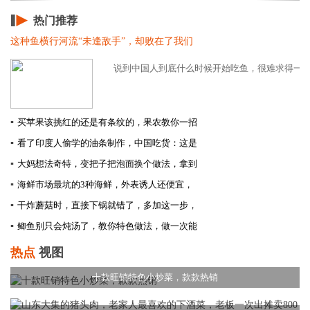
热门推荐
这种鱼横行河流“未逢敌手”，却败在了我们
说到中国人到底什么时候开始吃鱼，很难求得一个准
▪
买苹果该挑红的还是有条纹的，果农教你一招
▪
看了印度人偷学的油条制作，中国吃货：这是
▪
大妈想法奇特，变把子把泡面换个做法，拿到
▪
海鲜市场最坑的3种海鲜，外表诱人还便宜，
▪
干炸蘑菇时，直接下锅就错了，多加这一步，
▪
鲫鱼别只会炖汤了，教你特色做法，做一次能
热点
视图
十款旺销特色小炒菜，款款热销