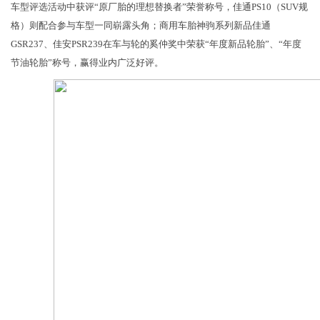
车型评选活动中获评“原厂胎的理想替换者”荣誉称号，佳通PS10（SUV规
格）则配合参与车型一同崭露头角；商用车胎神驹系列新品佳通
GSR237、佳安PSR239在车与轮的奚仲奖中荣获“年度新品轮胎”、“年度
节油轮胎”称号，赢得业内广泛好评。