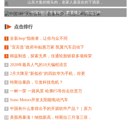
山东大集的猪头肉，老家人最喜欢的下酒菜，
中国5种“天价食材”，数量稀少，吃过三种
点击排行
全新Jeep⁺指南者，让你与众不同
1
“宜宾造”政府补贴惠万家 凯翼汽车启动下
2
精益制造，探索无界，佳通轮胎斩获多项殊荣
3
2020年最具人气的10大编程语言
4
2月大降至“新低价”的四款华为手机，你更
5
特斯拉暴跌，引发科技危机？
6
一树一荣 一路风景 哈弗F5等你去欣赏万
7
Sono Motors开发太阳能电动汽车
8
中国有什么拿得出手的开源软件产品？｜原力
9
美股再暴涨！纳指新高，特斯拉三月涨三倍，
10