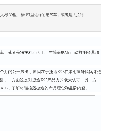
标致39型、福特T型这样的老爷车，或者是法拉利
爷车，或者是
法拉利
250GT、兰博基尼Miura这样的经典超
个月的公开展出，原因在于捷途X95在第七届轩辕奖评选
誉，一方面这是对捷途X95产品力的极大认可，另一方
X95，了解奇瑞控股捷途的产品理念和品牌内涵。