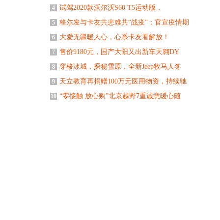
试驾2020款沃尔沃S60 T5运动版，
4
格尔发与卡友共患难共“战疫”：官宣疫情期
5
大爱无疆暖人心，心系卡友看解放！
6
售价9180元，国产大阳又出新车天翱DY
7
穿梭冰城，探秘雪原，全新Jeep牧马人冬
8
天立教育再捐赠100万元医用物资，持续驰
9
“零接触 放心购”北京越野7重诚意暖心随
10