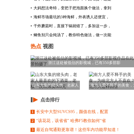
▪
大妈想法奇特，变把子把泡面换个做法，拿到
▪
海鲜市场最坑的3种海鲜，外表诱人还便宜，
▪
干炸蘑菇时，直接下锅就错了，多加这一步，
▪
鲫鱼别只会炖汤了，教你特色做法，做一次能
热点
视图
浙江这处被低估的影视城，已有350多部影
山东大集的猪头肉，老家人
南方人爱不释手的美食，
最喜欢的下酒菜，
啥北方人不喜欢？
点击排行
长安中大型SUVCS95，颜值在线，配置
1
“该花花，该省省” 哈弗F5教你如何“省
2
最近自驾通勤更靠谱！这些车内功能早知道！
3