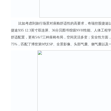
比如考虑到旅行场景对座舱舒适性的高要求，奇瑞控股捷途以
捷途X95 12.3英寸双连屏、36分贝图书馆级NVH性能、人体
舒适配置，更有5/6/7三种座椅布局，空间灵活多变；安全性方面
75%，匹配了博世第9代ESP、全景影像、头部气囊、侧气囊以