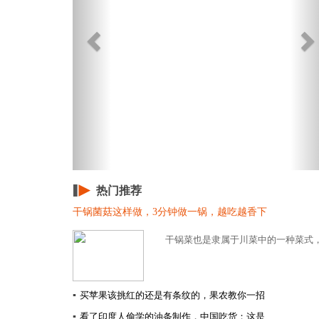
热门推荐
干锅菌菇这样做，3分钟做一锅，越吃越香下
干锅菜也是隶属于川菜中的一种菜式，
▪
买苹果该挑红的还是有条纹的，果农教你一招
▪
看了印度人偷学的油条制作，中国吃货：这是