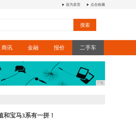
设为首页
点击收藏
搜索
商讯
金融
报价
二手车
广告
值和宝马3系有一拼！