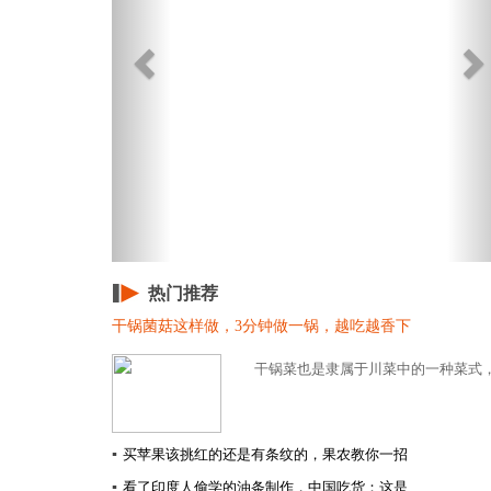
热门推荐
干锅菌菇这样做，3分钟做一锅，越吃越香下
干锅菜也是隶属于川菜中的一种菜式，
▪
买苹果该挑红的还是有条纹的，果农教你一招
▪
看了印度人偷学的油条制作，中国吃货：这是