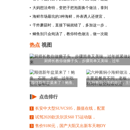
▪
大妈想法奇特，变把子把泡面换个做法，拿到
▪
海鲜市场最坑的3种海鲜，外表诱人还便宜，
▪
干炸蘑菇时，直接下锅就错了，多加这一步，
▪
鲫鱼别只会炖汤了，教你特色做法，做一次能
热点
视图
厨师长教你做狮子头，步骤简单又美味，过年
顺德新年盆菜来了！鲍鱼、
六种酱焖小海鲜做法，主
石斑、大虾...
是餐具不同，老板
点击排行
长安中大型SUVCS95，颜值在线，配置
1
试驾2020款沃尔沃S60 T5运动版，
2
售价9180元，国产大阳又出新车天翱DY
3