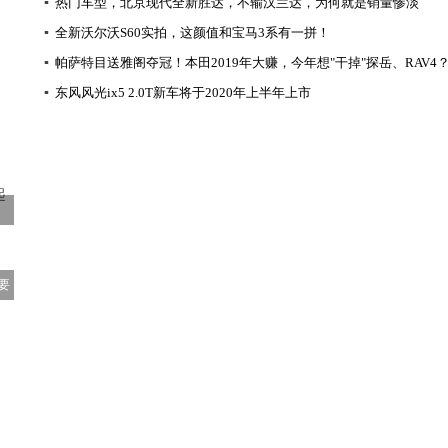
▪
热门车型，北京现代全新胜达，不输汉兰达，为何就是销量惨淡
▪
全新沃尔沃S60实拍，这颜值和宝马3系有一拼！
▪
帕萨特目送雅阁夺冠！本田2019年大赚，今年想"干掉"探岳、RAV4
▪
东风风光ix5 2.0T新车将于2020年上半年上市
要