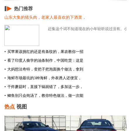
热门推荐
山东大集的猪头肉，老家人最喜欢的下酒菜，
赶集这个词不知道现在的小年轻听说过没有。小时候
▪
买苹果该挑红的还是有条纹的，果农教你一招
▪
看了印度人偷学的油条制作，中国吃货：这是
▪
大妈想法奇特，变把子把泡面换个做法，拿到
▪
海鲜市场最坑的3种海鲜，外表诱人还便宜，
▪
干炸蘑菇时，直接下锅就错了，多加这一步，
▪
鲫鱼别只会炖汤了，教你特色做法，做一次能
热点
视图