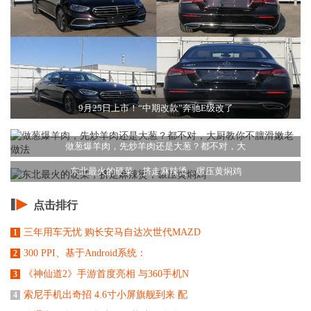
9月25日上市！“中期改款”奔驰E级改了
做葱爆羊肉，先炒羊肉还是大葱？都不对，大
东北最火的硬菜，挤走麻辣烫，碾压黄焖鸡
点击排行
三年用车无忧 购长安马自达次世代MAZD
1
300 PPI、基于Android系统：
2
《神仙道2》手游首度亮相 与360手机N
3
索尼手机出奇招 4.6寸小屏旗舰到来 配
4