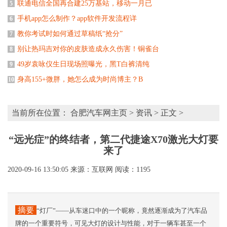
联通电信全国再合建25万基站，移动一月已
5
手机app怎么制作？app软件开发流程详
6
教你考试时如何通过草稿纸“抢分”
7
别让热玛吉对你的皮肤造成永久伤害！铜雀台
8
49岁袁咏仪生日现场照曝光，黑T白裤清纯
9
身高155+微胖，她怎么成为时尚博主？B
10
当前所在位置：
合肥汽车网主页
>
资讯
> 正文 >
“远光症”的终结者，第二代捷途X70激光大灯要
来了
2020-09-16 13:50:05
来源：互联网
阅读：1195
摘要
“灯厂”——从车迷口中的一个昵称，竟然逐渐成为了汽车品
牌的一个重要符号，可见大灯的设计与性能，对于一辆车甚至一个