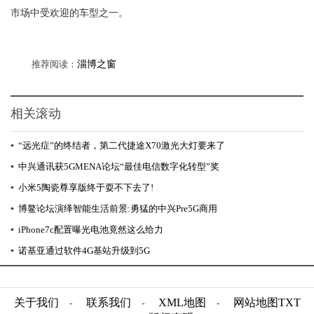
市场中受欢迎的车型之一。
推荐阅读：
淄博之窗
相关滚动
▪
“远光症”的终结者，第二代捷途X70激光大灯要来了
▪
中兴通讯获5GMENA论坛“最佳电信数字化转型”奖
▪
小米5陶瓷尊享版终于耍不下去了!
▪
博鳌论坛演绎智能生活前景:勇猛的中兴Pre5G商用
▪
iPhone7c配置曝光电池竟然这么给力
▪
诺基亚通过软件4G基站升级到5G
关于我们
联系我们
XML地图
网站地图
TXT
-
-
-