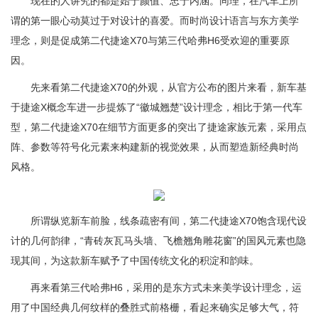
现在的人讲究的都是始于颜值、忠于内涵。同理，在汽车上所
谓的第一眼心动莫过于对设计的喜爱。而时尚设计语言与东方美学
理念，则是促成第二代捷途X70与第三代哈弗H6受欢迎的重要原
因。
先来看第二代捷途X70的外观，从官方公布的图片来看，新车基
于捷途X概念车进一步提炼了“徽城翘楚”设计理念，相比于第一代车
型，第二代捷途X70在细节方面更多的突出了捷途家族元素，采用点
阵、参数等符号化元素来构建新的视觉效果，从而塑造新经典时尚
风格。
所谓纵览新车前脸，线条疏密有间，第二代捷途X70饱含现代设
计的几何韵律，“青砖灰瓦马头墙、飞檐翘角雕花窗”的国风元素也隐
现其间，为这款新车赋予了中国传统文化的积淀和韵味。
再来看第三代哈弗H6，采用的是东方式未来美学设计理念，运
用了中国经典几何纹样的叠胜式前格栅，看起来确实足够大气，符