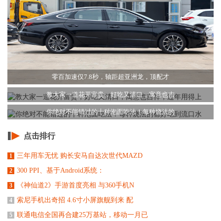
零百加速仅7.8秒，轴距超亚洲龙，顶配才
教大家一道花开富贵，好吃又清口，寓意也吉
你绝对不能错过的十种泡面吃法！每种烧法的
点击排行
三年用车无忧 购长安马自达次世代MAZD
1
300 PPI、基于Android系统：
2
《神仙道2》手游首度亮相 与360手机N
3
索尼手机出奇招 4.6寸小屏旗舰到来 配
4
联通电信全国再合建25万基站，移动一月已
5