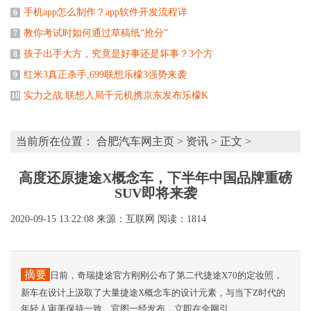
手机app怎么制作？app软件开发流程详
6
教你考试时如何通过草稿纸“抢分”
7
孩子出手大方，究竟是好事还是坏事？3个方
8
红米3真正杀手,699联想乐檬3强势来袭
9
实力之战:联想入局千元机携京东发布乐檬K
10
当前所在位置：
合肥汽车网主页
>
资讯
> 正文 >
高度还原捷途X概念车，下半年中国品牌重磅
SUV即将来袭
2020-09-15 13:22:08
来源：互联网
阅读：1814
摘要
日前，奇瑞捷途官方刚刚公布了第二代捷途X70的定妆照，
新车在设计上汲取了大量捷途X概念车的设计元素，与当下Z时代的
年轻人审美保持一致。官图一经发布，立即在全网引