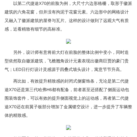
以第二代捷途X70的前脸为例，大尺寸六边形格栅，取形于徽派
建筑的六角花窗，但并没有拘泥于花窗元素。六边形中的网格设计
又融入了徽派建筑的屋脊与瓦片。这样的设计做到了远观大气有质
感，近看精致有细节的高标准。
另外，设计师有意将前大灯在前脸的整体比例中变小，同时造
型依然取自徽派建筑，飞檐翘角设计元素表现出徽商巨贾的豪门贵
气；LED日行灯设计灵感源于四叠式墙头设计，寓意节节升高。
再比如，有效提升精致感的封闭式侧窗饰条，无论是第二代捷
途X70还是第三代哈弗H6都有配备，前者甚至还搭配了侧面运动包
围装饰套件，可以有效的提升侧面视觉上的运动感，再者第二代捷
途X70还在前翼子板部分增加了金属镂空设计，进一步提升了车辆整
体的精致感。