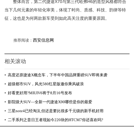
整体而言，第二代捷途X70与第三代哈弗H6的造型风格都符合
当下几何元素的年轻化审美，体现了时尚、质感、科技、韵律等特
征，这也是为何两款新车受到如此高关注度的重要原因。
推荐阅读：
西安信息网
相关滚动
▪
高度还原捷途X概念车，下半年中国品牌重磅SUV即将来袭
▪
超级都市SUV，风光580红星版邀你乘风破浪
▪
好看更好用?MIUIV6将于8月16号发布
▪
影院级大SUV—全新一代捷途X90哪些是你的最爱
▪
三星note4已经淘汰,但还是要比很多千元级的新手机好用
▪
二手系列之昔日王者现如今220块的HTCM7你还喜欢吗?