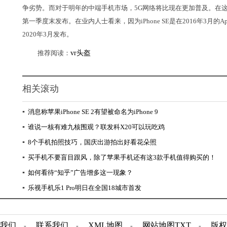
争劣势。而对于明年的中端手机市场，5G网络将比现在更加普及。在这
第一季度末发布。在业内人士看来，因为iPhone SE是在2016年3月的Ap
2020年3月发布。
推荐阅读：
vr头盔
相关滚动
▪
消息称苹果iPhone SE 2有望被命名为iPhone 9
▪
谁说一核有难九核围观？联发科X20可以玩吃鸡
▪
8个手机拍照技巧，国庆出游拍出好看花朵照
▪
买手机不要盲目跟风，除了苹果手机还有这3款手机值得购买的！
▪
如何看待“知乎”广告增多这一现象？
▪
乐视手机乐1 Pro明日在全国18城市首发
我们
联系我们
XML地图
网站地图
TXT
版权
-
-
-
-