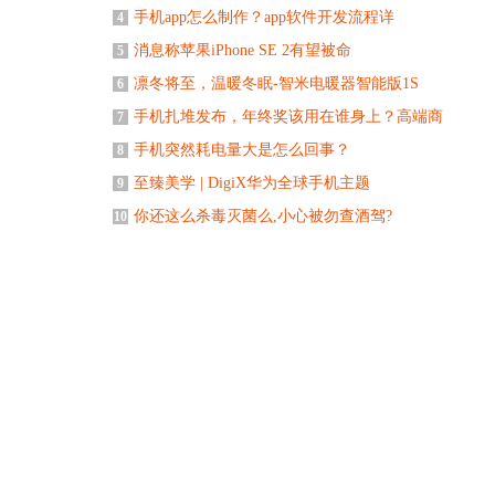
手机app怎么制作？app软件开发流程详
4
消息称苹果iPhone SE 2有望被命
5
凛冬将至，温暖冬眠-智米电暖器智能版1S
6
手机扎堆发布，年终奖该用在谁身上？高端商
7
手机突然耗电量大是怎么回事？
8
至臻美学 | DigiX华为全球手机主题
9
你还这么杀毒灭菌么,小心被勿查酒驾?
10