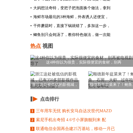
▪
大妈想法奇特，变把子把泡面换个做法，拿到
▪
海鲜市场最坑的3种海鲜，外表诱人还便宜，
▪
干炸蘑菇时，直接下锅就错了，多加这一步，
▪
鲫鱼别只会炖汤了，教你特色做法，做一次能
热点
视图
这4种你以为很贵，实际很便宜的食材，别再
浙江这处被低估的影视城，
顺德新年盆菜来了！鲍鱼
已有350多部影
石斑、大虾...
点击排行
三年用车无忧 购长安马自达次世代MAZD
1
索尼手机出奇招 4.6寸小屏旗舰到来 配
2
联通电信全国再合建25万基站，移动一月已
3