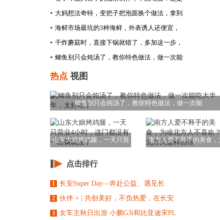
▪
大妈想法奇特，变把子把泡面换个做法，拿到
▪
海鲜市场最坑的3种海鲜，外表诱人还便宜，
▪
干炸蘑菇时，直接下锅就错了，多加这一步，
▪
鲫鱼别只会炖汤了，教你特色做法，做一次能
热点
视图
鲫鱼别只会炖汤了，教你特色做法，做一次能
山东大娘烤鸡腿，一天只营
南方人爱不释手的美食，
业4小时，连门都
啥北方人不喜欢？
点击排行
长安Super Day—奔赴公益、遇见长
1
伙伴 + | 共创美好，不负热爱，在长安
2
女车主秋日出游 小鹏G3i和比亚迪宋PL
3