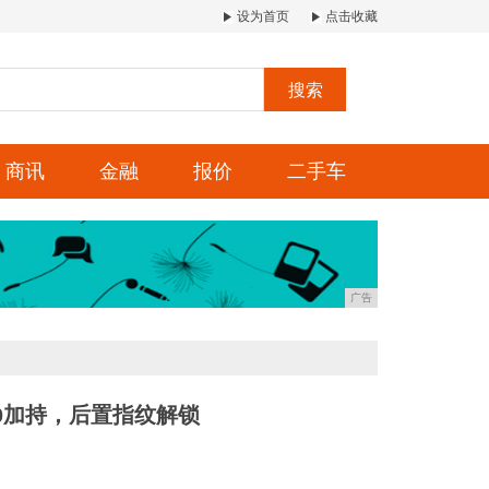
设为首页
点击收藏
搜索
商讯
金融
报价
二手车
广告
60加持，后置指纹解锁