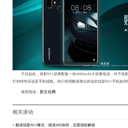
不仅如此，炫影N11还将配备一块4000mAh大容量电池，对于炫
打的特性应该是手机续航。你们觉得酷派推出的这款炫影N11手机如
推荐阅读：
新文化网
相关滚动
▪
酷派炫影N11曝光：骁龙660加持，后置指纹解锁