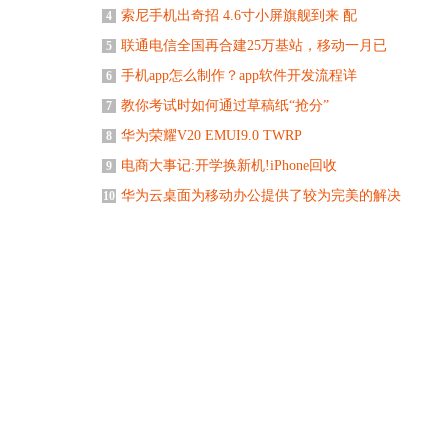
索尼手机出奇招 4.6寸小屏旗舰到来 配
4
联通电信全国再合建25万基站，移动一月已
5
手机app怎么制作？app软件开发流程详
6
教你考试时如何通过草稿纸“抢分”
7
华为荣耀V20 EMUI9.0 TWRP
8
电商大事记:开学换新机!iPhone回收
9
华为云桌面为移动办公提供了较为完美的解决
10