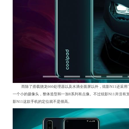
而除了搭载骁龙660处理器以及水滴全面屏以外，炫影N11还采
一个小的摄像头，整体造型和一加8系列有点像。不过炫影N11并没
影N11这款手机的定位就不是很高。