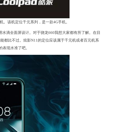
新机。该机定位千元系列，是一款4G手机。
采用水滴全面屏设计。对于骁龙660我想大家都有所了解。在目
性能都比不过。炫影N11的定位应该属于千元机或者百元机系
的表现水准了吧。