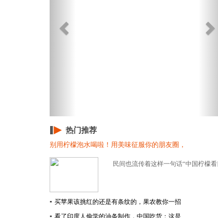
热门推荐
别用柠檬泡水喝啦！用美味征服你的朋友圈，
民间也流传着这样一句话“中国柠檬看四
▪
买苹果该挑红的还是有条纹的，果农教你一招
▪
看了印度人偷学的油条制作，中国吃货：这是