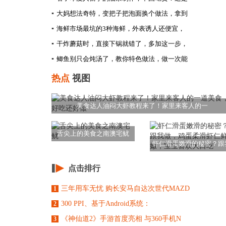
▪
大妈想法奇特，变把子把泡面换个做法，拿到
▪
海鲜市场最坑的3种海鲜，外表诱人还便宜，
▪
干炸蘑菇时，直接下锅就错了，多加这一步，
▪
鲫鱼别只会炖汤了，教你特色做法，做一次能
热点
视图
美食达人油闷大虾教程来了！家里来客人的一
舌尖上的美食之南澳宅鱿
虾仁滑蛋嫩滑的秘密？跟
做，鸡蛋柔滑虾仁
点击排行
三年用车无忧 购长安马自达次世代MAZD
1
300 PPI、基于Android系统：
2
《神仙道2》手游首度亮相 与360手机N
3