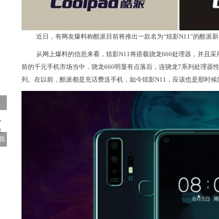
近日，有网友爆料称酷派目前将推出一款名为“炫影N11”的酷派
从网上爆料的信息来看，炫影N11将搭载骁龙660处理器，并且
前的千元手机市场当中，骁龙660明显有点落后，连骁龙7系列处理器
列。在以前，酷派都是充话费送手机，如今炫影N11，应该也是那时候
我