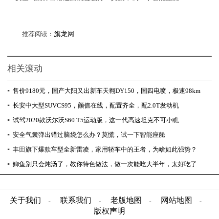
推荐阅读：
旗龙网
相关滚动
▪
售价9180元，国产大阳又出新车天翱DY150，国四电喷，极速98km
▪
长安中大型SUVCS95，颜值在线，配置齐全，配2.0T发动机
▪
试驾2020款沃尔沃S60 T5运动版，这一代高速坦克不可小瞧
▪
安全气囊弹出错过脑袋怎么办？莫慌，试一下智能座舱
▪
丰田旗下爆款车型全新雷凌，家用轿车中的王者，为啥如此强势？
▪
鲫鱼别只会炖汤了，教你特色做法，做一次能吃大半年，太好吃了
关于我们
联系我们
老版地图
网站地图
-
-
-
-
版权声明