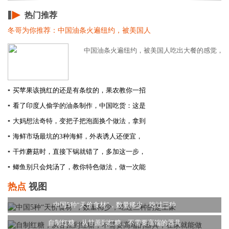
热门推荐
冬哥为你推荐：中国油条火遍纽约，被美国人
中国油条火遍纽约，被美国人吃出大餐的感觉，这表
▪
买苹果该挑红的还是有条纹的，果农教你一招
▪
看了印度人偷学的油条制作，中国吃货：这是
▪
大妈想法奇特，变把子把泡面换个做法，拿到
▪
海鲜市场最坑的3种海鲜，外表诱人还便宜，
▪
干炸蘑菇时，直接下锅就错了，多加这一步，
▪
鲫鱼别只会炖汤了，教你特色做法，做一次能
热点
视图
中国5种“天价食材”，数量稀少，吃过三种
自制红糖，从甘蔗到红糖，不需要高端的器具