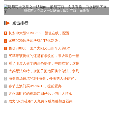
厨师两大克星之一咕咾肉，酸甜可口，肉质香
点击排行
长安中大型SUVCS95，颜值在线，配置
1
试驾2020款沃尔沃S60 T5运动版，
2
售价9180元，国产大阳又出新车天翱DY
3
买苹果该挑红的还是有条纹的，果农教你一招
4
看了印度人偷学的油条制作，中国吃货：这是
5
大妈想法奇特，变把子把泡面换个做法，拿到
6
海鲜市场最坑的3种海鲜，外表诱人还便宜，
7
春节去澳门买iPhone 11，提前置办
8
古永锵时代的视频江湖已远，但让人怀念
9
助力“东方硅谷” 天九共享独角兽加速器南
10