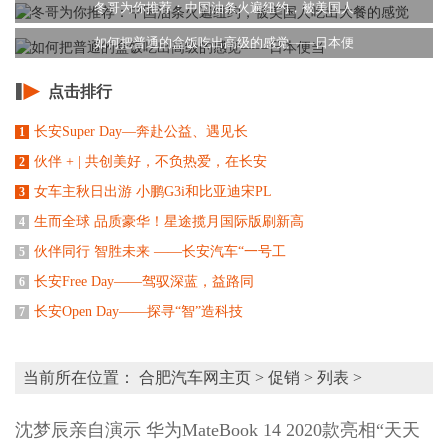
冬哥为你推荐：中国油条火遍纽约，被美国人
如何把普通的盒饭吃出高级的感觉——日本便
点击排行
长安Super Day—奔赴公益、遇见长
1
伙伴 + | 共创美好，不负热爱，在长安
2
女车主秋日出游 小鹏G3i和比亚迪宋PL
3
生而全球 品质豪华！星途揽月国际版刷新高
4
伙伴同行 智胜未来 ——长安汽车“一号工
5
长安Free Day——驾驭深蓝，益路同
6
长安Open Day——探寻“智”造科技
7
当前所在位置：
合肥汽车网主页
>
促销
> 列表 >
沈梦辰亲自演示 华为MateBook 14 2020款亮相“天天