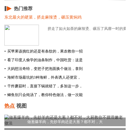
热门推荐
东北最火的硬菜，挤走麻辣烫，碾压黄焖鸡
挤走了如火如荼的麻辣烫、碾压了风靡一时的黄焖鸡
▪
买苹果该挑红的还是有条纹的，果农教你一招
▪
看了印度人偷学的油条制作，中国吃货：这是
▪
大妈想法奇特，变把子把泡面换个做法，拿到
▪
海鲜市场最坑的3种海鲜，外表诱人还便宜，
▪
干炸蘑菇时，直接下锅就错了，多加这一步，
▪
鲫鱼别只会炖汤了，教你特色做法，做一次能
热点
视图
做葱爆羊肉，先炒羊肉还是大葱？都不对，大